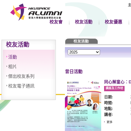
校友會
校友活動
校友優惠
校友活動
活動
相片
昔日活動
傑出校友系列
同心解童心：Dr B
校友電子通訊
講座及工作坊
日期:
時間:
地點:
講者: