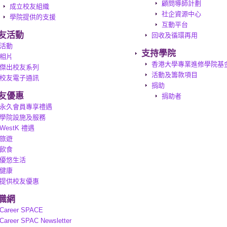
顧問導師計劃
成立校友組織
社企資源中心
學院提供的支援
互動平台
友活動
回收及循環再用
活動
支持學院
相片
香港大學專業進修學院基
傑出校友系列
活動及籌款項目
校友電子通訊
捐助
友優惠
捐助者
永久會員專享禮遇
學院設施及服務
WestK 禮遇
旅遊
飲食
優悠生活
健康
提供校友優惠
職網
Career SPACE
Career SPAC Newsletter