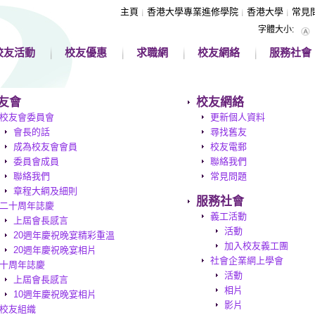
主頁
香港大學專業進修學院
香港大學
常見
字體大小:
校友活動
校友優惠
求職網
校友網絡
服務社會
友會
校友網絡
校友會委員會
更新個人資料
會長的話
尋找舊友
成為校友會會員
校友電郵
委員會成員
聯絡我們
聯絡我們
常見問題
章程大綱及細則
服務社會
二十周年誌慶
義工活動
上屆會長感言
活動
20週年慶祝晚宴精彩重溫
加入校友義工團
20週年慶祝晚宴相片
社會企業網上學會
十周年誌慶
活動
上屆會長感言
相片
10週年慶祝晚宴相片
影片
校友組織